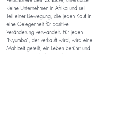
kleine Unternehmen in Afrika und sei
Teil einer Bewegung, die jeden Kauf in
eine Gelegenheit für positive
Veränderung verwandelt. Für jeden
"Nyumba", der verkauft wird, wird eine
Mahlzeit geteilt, ein Leben berührt und
eine Gemeinschaft gestärkt.
Produktinformation
Stoff: 100% Baumwolle
Waschinstruktion: Buntwäsche bis 40°
Abmessungen: 40x40cm, 50x50cm
Shop
Herkunftsland: Tansania
Story
Kontakt
Zahlung & Lieferung