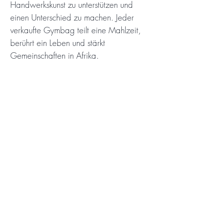
Handwerkskunst zu unterstützen und
einen Unterschied zu machen. Jeder
verkaufte Gymbag teilt eine Mahlzeit,
berührt ein Leben und stärkt
Gemeinschaften in Afrika.
Produktinformation
Stoff: 100% Baumwolle
Leder: Veganes Leder
Innenauskleidung: 100% Baumwolle
Shop
Waschinstruktion: Handwäsche
Story
Abmessungen: 43 cm x 37,5 cm
Kontakt
Hergestellt in Tansania
Zahlung & Lieferung
AGB
Impressum