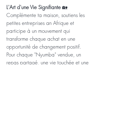
L'Art d'une Vie Signifiante
🏡
Complémente ta maison, soutiens les
petites entreprises an Afrique et
participe à un mouvement qui
transforme chaque achat en une
opportunité de changement positif.
Pour chaque "Nyumba" vendue, un
repas partagé, une vie touchée et une
communauté renforcée.
Produktinformation
Tissu: 100% coton
Instructions de lavage: Lessive à 40°
Dimensions: 40x40cm, 50x50cm
Boutique
Origine: Tanzanie
Histoire